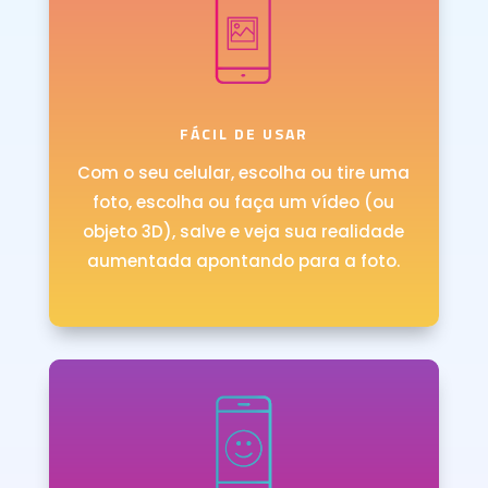
FÁCIL DE USAR
Com o seu celular, escolha ou tire uma
foto, escolha ou faça um vídeo (ou
objeto 3D), salve e veja sua realidade
aumentada apontando para a foto.